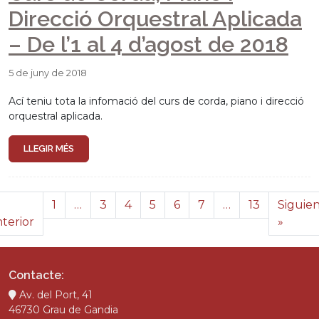
Direcció Orquestral Aplicada
– De l’1 al 4 d’agost de 2018
5 de juny de 2018
Ací teniu tota la infomació del curs de corda, piano i direcció
orquestral aplicada.
LLEGIR MÉS
1
…
3
4
5
6
7
…
13
Siguie
terior
»
Contacte:
Av. del Port, 41
46730 Grau de Gandia