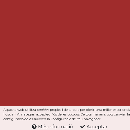
Aquesta web utilitza
cookies
pròpies i de tercers per oferir una millor experiènci
l'usuari. Al navegar, accepteu l'ús de les
cookies
De tota manera, pots canviar la
configuració de
cookies
en la Configuració del teu navegador.
Més informació
Acceptar