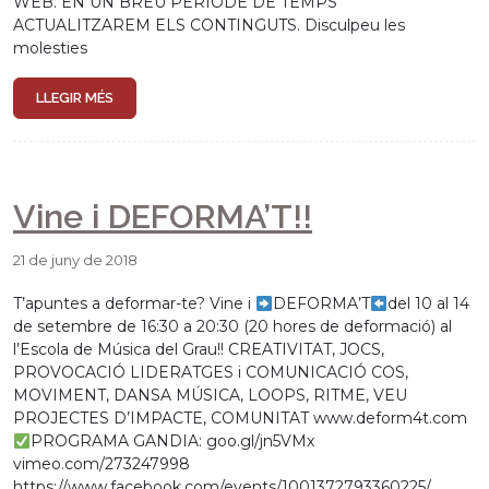
WEB. EN UN BREU PERÍODE DE TEMPS
ACTUALITZAREM ELS CONTINGUTS. Disculpeu les
molesties
LLEGIR MÉS
Vine i DEFORMA’T!!
21 de juny de 2018
T’apuntes a deformar-te? Vine i
DEFORMA’T
del 10 al 14
de setembre de 16:30 a 20:30 (20 hores de deformació) al
l’Escola de Música del Grau!! CREATIVITAT, JOCS,
PROVOCACIÓ LIDERATGES i COMUNICACIÓ COS,
MOVIMENT, DANSA MÚSICA, LOOPS, RITME, VEU
PROJECTES D’IMPACTE, COMUNITAT www.deform4t.com
PROGRAMA GANDIA: goo.gl/jn5VMx
vimeo.com/273247998
https://www.facebook.com/events/1001372793360225/