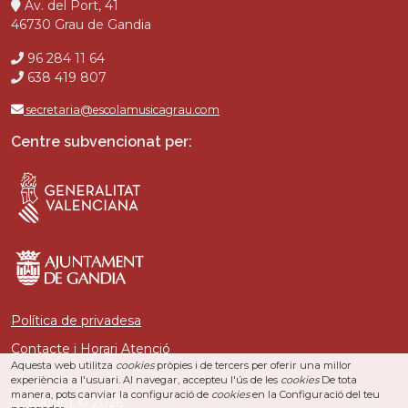
Av. del Port, 41
46730 Grau de Gandia
96 284 11 64
638 419 807
secretaria@escolamusicagrau.com
Centre subvencionat per:
Política de privadesa
Contacte i Horari Atenció
Aquesta web utilitza
cookies
pròpies i de tercers per oferir una millor
experiència a l'usuari. Al navegar, accepteu l'ús de les
cookies
De tota
manera, pots canviar la configuració de
cookies
en la Configuració del teu
Copyright © 2026