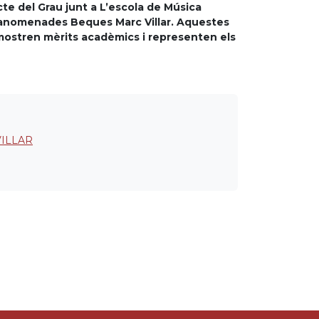
icte del Grau junt a L’escola de Música
s anomenades Beques Marc Villar. Aquestes
ostren mèrits acadèmics i representen els
ILLAR