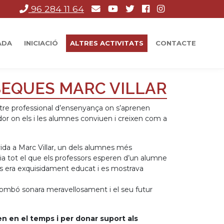
96 284 11 64
ADA
INICIACIÓ
ALTRES ACTIVITATS
CONTACTE
EQUES MARC VILLAR
ntre professional d’ensenyança on s’aprenen
dor on els i les alumnes conviuen i creixen com a
vida a Marc Villar, un dels alumnes més
nia tot el que els professors esperen d’un alumne
s era exquisidament educat i es mostrava
trombó sonara meravellosament i el seu futur
ren en el temps i per donar suport als