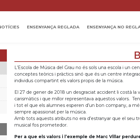
NOTÍCIES
ENSENYANÇA REGLADA
ENSENYANÇA NO REGL
B
L’Escola de Música del Grau no és sols una escola i un ce
conceptes teòrics i pràctics sinó que és un centre integra
individus compartint els valors propis de la música.
El 27 de gener de 2018 un desgraciat accident li costà la 
carismàtics i que millor representava aquestos valors. Te
i tot el que els alumnes esperen d’un bon company, a mé
sempre apassionat per la música.
Amb tots aquests atributs no era d’estranyar que el seu 
musical fos prometedor.
Per a que els valors i l’exemple de Marc Villar perdu