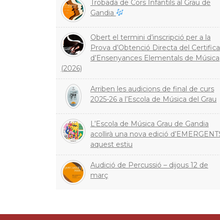
Trobada de Cors Infantils al Grau de
Gandia
Obert el termini d’inscripció per a la
Prova d’Obtenció Directa del Certifica
d’Ensenyances Elementals de Música
(2026)
Arriben les audicions de final de curs
2025-26 a l’Escola de Música del Grau
L’Escola de Música Grau de Gandia
acollirà una nova edició d’EMERGENT
aquest estiu
Audició de Percussió – dijous 12 de
març