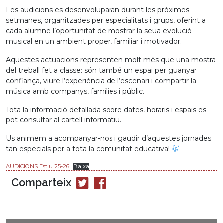
Les audicions es desenvoluparan durant les pròximes
setmanes, organitzades per especialitats i grups, oferint a
cada alumne l’oportunitat de mostrar la seua evolució
musical en un ambient proper, familiar i motivador.
Aquestes actuacions representen molt més que una mostra
del treball fet a classe: són també un espai per guanyar
confiança, viure l’experiència de l’escenari i compartir la
música amb companys, famílies i públic.
Tota la informació detallada sobre dates, horaris i espais es
pot consultar al cartell informatiu.
Us animem a acompanyar-nos i gaudir d’aquestes jornades
tan especials per a tota la comunitat educativa!
AUDICIONS Estiu 25-26
Baixa
Comparteix
Compartir
Compartir
en
en
Twitter
Facebook