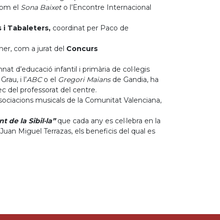
com el
Sona Baixet
o l’Encontre Internacional
 i Tabaleters,
coordinat per Paco de
aner, com a jurat del
Concurs
mnat d’educació infantil i primària de col·legis
 Grau, i l’
ABC
o el
Gregori Maians
de Gandia, ha
ec del professorat del centre.
sociacions musicals de la Comunitat Valenciana,
nt de la Sibil·la”
que cada any es cel·lebra en la
 Juan Miguel Terrazas, els beneficis del qual es