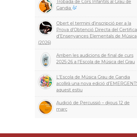
Trobada de Cors Infantils al Grau de
Gandia
Obert el termini d’inscripció per a la
Prova d’Obtenció Directa del Certifica
d’Ensenyances Elementals de Música
(2026)
Arriben les audicions de final de curs
2025-26 a l’Escola de Música del Grau
L’Escola de Música Grau de Gandia
acollirà una nova edició d’EMERGENT
aquest estiu
Audició de Percussió – dijous 12 de
març