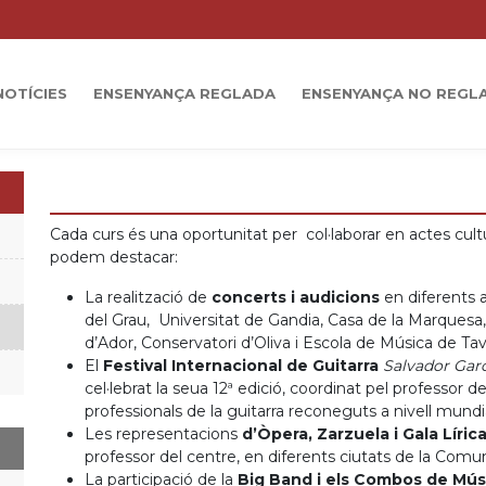
NOTÍCIES
ENSENYANÇA REGLADA
ENSENYANÇA NO REGL
Cada curs és una oportunitat per col·laborar en actes cult
podem destacar:
La realització de
concerts i audicions
en diferents a
del Grau, Universitat de Gandia, Casa de la Marquesa,
d’Ador, Conservatori d’Oliva i Escola de Música de Tave
El
Festival Internacional de Guitarra
Salvador Garc
cel·lebrat la seua 12ª edició, coordinat pel professor
professionals de la guitarra reconeguts a nivell mund
Les representacions
d’Òpera, Zarzuela i Gala Líric
professor del centre, en diferents ciutats de la Comun
La participació de la
Big Band i els Combos de Mú