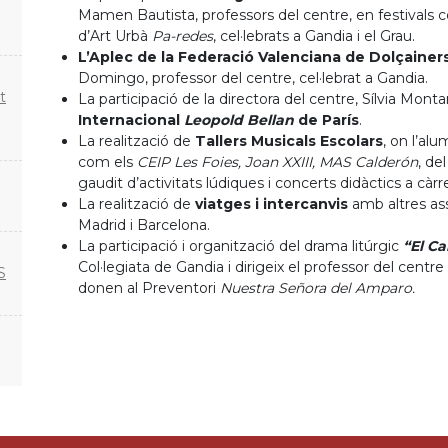
Mamen Bautista, professors del centre, en festivals 
d’Art Urbà
Pa-redes
, cel·lebrats a Gandia i el Grau.
L’Aplec de la Federació Valenciana de Dolçainers
Domingo, professor del centre, cel·lebrat a Gandia.
t
La participació de la directora del centre, Sílvia Mont
Internacional
Leopold Bellan
de París
.
La realització de
Tallers Musicals Escolars
, on l’alu
com els
CEIP Les Foies, Joan XXIII, MAS Calderón
, del
gaudit d’activitats lúdiques i concerts didàctics a càrr
La realització de
viatges i intercanvis
amb altres as
Madrid i Barcelona.
La participació i organització del drama litúrgic
“El Ca
Col·legiata de Gandia i dirigeix el professor del centre
S
donen al Preventori
Nuestra Señora del Amparo.