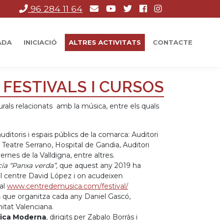
96 284 11 64
ADA
INICIACIÓ
ALTRES ACTIVITATS
CONTACTE
FESTIVALS I CURSOS
urals relacionats amb la música, entre els quals
uditoris i espais públics de la comarca: Auditori
 Teatre Serrano, Hospital de Gandia, Auditori
rnes de la Valldigna, entre altres.
ía “Panxa verda”,
que aquest any 2019 ha
 del centre David López i on acudeixen
ial
www.centredemusica.com/festival/
a
que organitza cada any Daniel Gascó,
itat Valenciana.
sica Moderna
, dirigits per Zabalo Borràs i