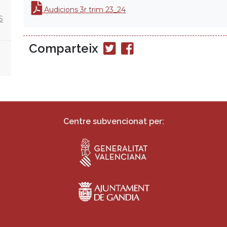
Audicions 3r trim 23_24
S
Comparteix
Compartir
Compartir
en
en
Twitter
Facebook
Centre subvencionat per: