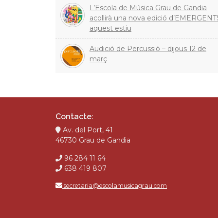
L’Escola de Música Grau de Gandia
acollirà una nova edició d’EMERGENT
aquest estiu
Audició de Percussió – dijous 12 de
març
Contacte:
Av. del Port, 41
46730 Grau de Gandia
96 284 11 64
638 419 807
secretaria@escolamusicagrau.com