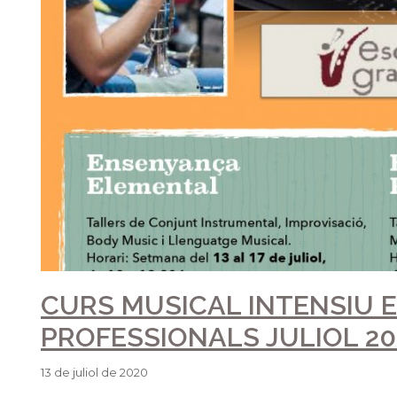
MASTERCLASS DE CLARINE
GARRIGÓS
29 de gener de 2020
Aquest dissabte passat 25 de gener s’ha realitzat una mas
Morant i impartida per Ausias Garrigós, clarinet i clarinet 
on l’alumnat de clarinet ha participat activament i amb m