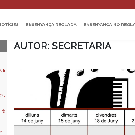
mantindran les activitats educatives a través de les modalit
partir del […]
LLEGIR MÉS