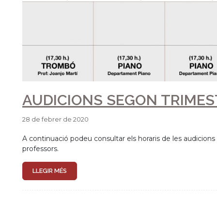
suspensió de les classes, l’Escola de Música del Grau suspèn
dimarts 21 de gener.
LLEGIR MÉS