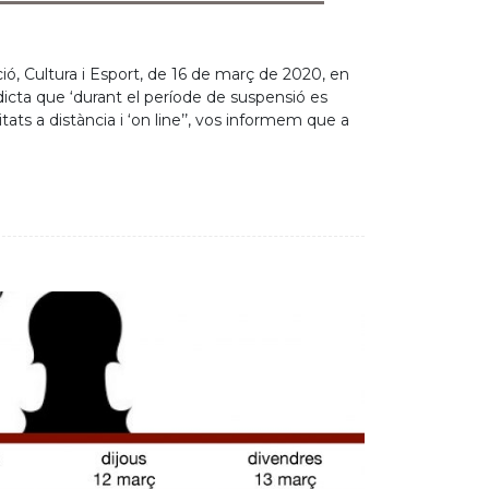
MARTS 21 DE GENER
 Local, les quals aconsellen mantindre la