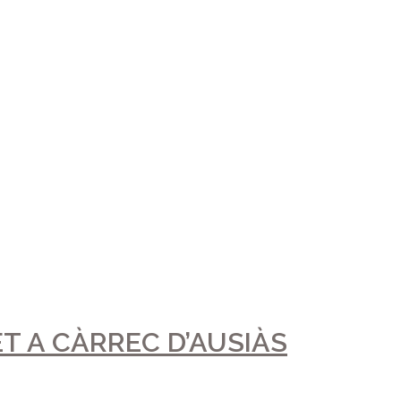
MORIAL MARC VILLAR
ir L’Escola de Música del Grau de Gandia, junt a
e gener, a les 12h, en el Saló d’Actes del Grau de