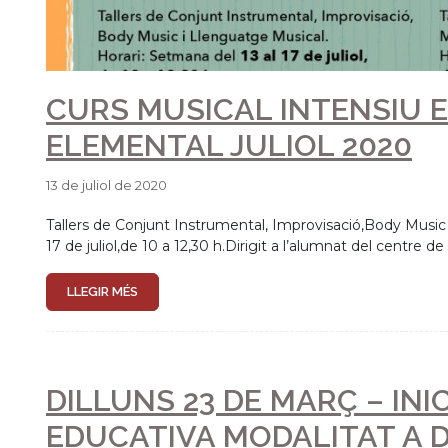
MASTERCLASS DE CLARINE
GARRIGÓS
24 de gener de 2020
Ausiàs Garrigós, clarinet i clarinet baix de la Royal Liver
dissabte 25 de gener una masterclass de clarinet en l’Aula
LLEGIR MÉS