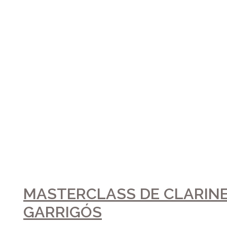
S’AJORNA EL CONCERT ME
15 de gener de 2020
S’ajorna el Concert Memorial Marc Villar que anaven a ofer
l’Agrupació Musical Santa Cecília d’Ador, el diumenge 26 d
Gandia. Vos mantindrem informats de la nova data.
LLEGIR MÉS