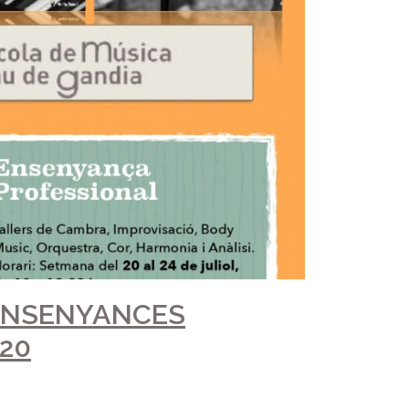
T A CÀRREC D’AUSIÀS
terclass de clarinet organitzada per Liliana
baix de la Royal Philarmonic Liverpool Orchestra,
oltes ganes de forma conjunta i individual.