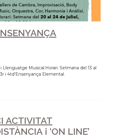
T A CÀRREC D’AUSIÀS
pool Philarmonic Orchestra, impartirà demà
 Magna de la nostra escola, a les 10h.