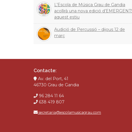
L’Escola de Música Grau de Gandia
acollirà una nova edició d’EMERGENT
aquest estiu
Audició de Percussió – dijous 12 de
març
Contacte:
Av. del Port, 41
46730 Grau de Gandia
96 284 11 64
638 419 807
secretaria@escolamusicagrau.com