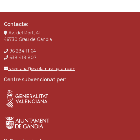
Contacte:
Av. del Port, 41
46730 Grau de Gandia
96 284 11 64
638 419 807
secretaria@escolamusicagrau.com
Centre subvencionat per: