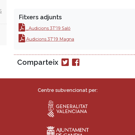
S
Fitxers adjunts
_Audicions 3T'19 Saló
Audicions 3T'19 Magna
Comparteix
Compartir
Compartir
en
en
Twitter
Facebook
Centre subvencionat per: