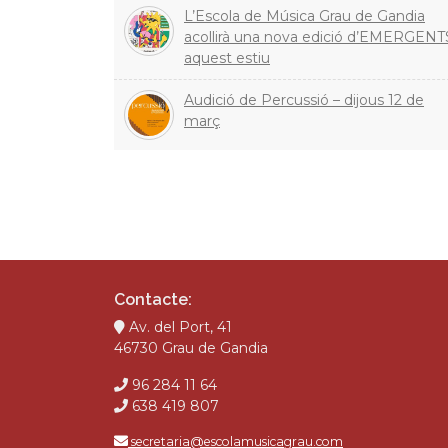
L’Escola de Música Grau de Gandia
acollirà una nova edició d’EMERGENT
aquest estiu
Audició de Percussió – dijous 12 de
març
Contacte:
Av. del Port, 41
46730 Grau de Gandia
96 284 11 64
638 419 807
secretaria@escolamusicagrau.com