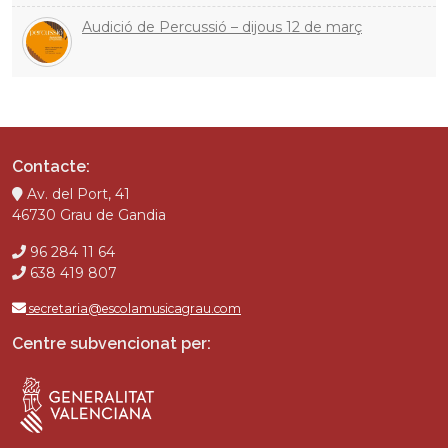
Audició de Percussió – dijous 12 de març
Contacte:
Av. del Port, 41
46730 Grau de Gandia
96 284 11 64
638 419 807
secretaria@escolamusicagrau.com
Centre subvencionat per: