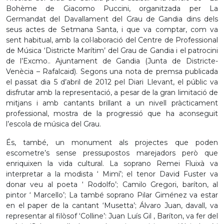
Bohème de Giacomo Puccini, organitzada per La
Germandat del Davallament del Grau de Gandia dins dels
seus actes de Setmana Santa, i que va comptar, com va
sent habitual, amb la col·laboració del Centre de Professional
de Música ‘Districte Marítim’ del Grau de Gandia i el patrocini
de l’Excmo.. Ajuntament de Gandia (Junta de Districte-
Venècia – Rafalcaid). Segons una nota de premsa publicada
el passat dia 5 d’abril de 2012 pel Diari Llevant, el públic va
disfrutar amb la representació, a pesar de la gran limitació de
mitjans i amb cantants brillant a un nivell pràcticament
professional, mostra de la progressió que ha aconseguit
l’escola de música del Grau.
És, també, un monument als projectes que poden
escometre’s sense pressupostos marejadors però que
enriquixen la vida cultural. La soprano Remei Fluixà va
interpretar a la modista ‘ Mimí’; el tenor David Fuster va
donar veu al poeta ‘ Rodolfo’; Camilo Gregori, baríton, al
pintor ‘ Marcello’; La també soprano Pilar Giménez va estar
en el paper de la cantant ‘Musetta’; Álvaro Juan, davall, va
representar al filòsof ‘Colline’: Juan Luís Gil , Baríton, va fer del