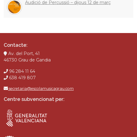
Audició de Percussió – dijous 12 de març
Contacte:
Av. del Port, 41
46730 Grau de Gandia
96 284 11 64
638 419 807
secretaria@escolamusicagrau.com
Centre subvencionat per: