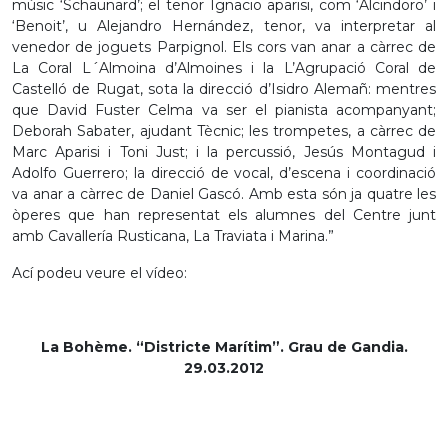
músic ‘Schaunard’; el tenor Ignacio aparisi, com ‘Alcindoro’ i
‘Benoit’, u Alejandro Hernández, tenor, va interpretar al
venedor de joguets Parpignol. Els cors van anar a càrrec de
La Coral L´Almoina d’Almoines i la L’Agrupació Coral de
Castelló de Rugat, sota la direcció d’Isidro Alemañ: mentres
que David Fuster Celma va ser el pianista acompanyant;
Deborah Sabater, ajudant Tècnic; les trompetes, a càrrec de
Marc Aparisi i Toni Just; i la percussió, Jesús Montagud i
Adolfo Guerrero; la direcció de vocal, d’escena i coordinació
va anar a càrrec de Daniel Gascó. Amb esta són ja quatre les
òperes que han representat els alumnes del Centre junt
amb Cavallería Rusticana, La Traviata i Marina.”
Ací podeu veure el vídeo:
_
La Bohème. “Districte Marítim”. Grau de Gandia.
29.03.2012