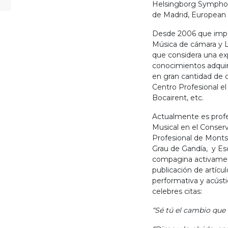
Helsingborg Symphony
de Madrid, European 
Desde 2006 que impar
Música de cámara y L
que considera una exp
conocimientos adquir
en gran cantidad de 
Centro Profesional el
Bocairent, etc.
Actualmente es prof
Musical en el Conser
Profesional de Montse
Grau de Gandía, y Es
compagina activamen
publicación de artícu
performativa y acústi
celebres citas:
“Sé tú el cambio que