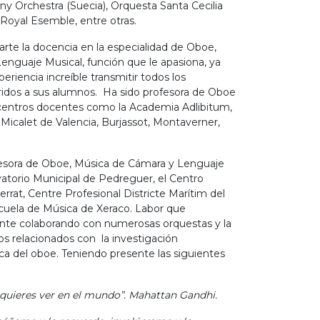
 Orchestra (Suecia), Orquesta Santa Cecilia
Royal Esemble, entre otras.
te la docencia en la especialidad de Oboe,
enguaje Musical, función que le apasiona, ya
eriencia increíble transmitir todos los
idos a sus alumnos. Ha sido profesora de Oboe
centros docentes como la Academia Adlibitum,
 Micalet de Valencia, Burjassot, Montaverner,
esora de Oboe, Música de Cámara y Lenguaje
vatorio Municipal de Pedreguer, el Centro
rrat, Centre Profesional Districte Marítim del
cuela de Música de Xeraco. Labor que
te colaborando con numerosas orquestas y la
los relacionados con la investigación
ca del oboe. Teniendo presente las siguientes
 quieres ver en el mundo”. Mahattan Gandhi.