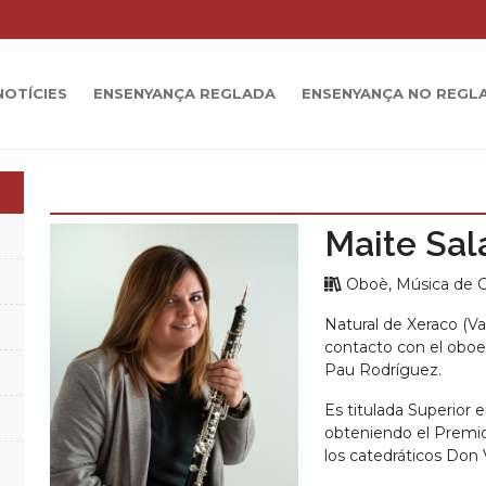
NOTÍCIES
ENSENYANÇA REGLADA
ENSENYANÇA NO REGL
Maite Sal
Oboè, Música de 
Natural de Xeraco (V
contacto con el oboe
Pau Rodríguez.
Es titulada Superior 
obteniendo el Premio E
los catedráticos Don 