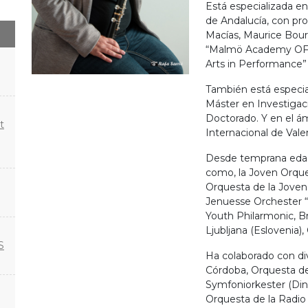
Está especializada en
de Andalucía, con pr
Macías, Maurice Bourge
“Malmö Academy OF M
Arts in Performance”
También está especia
Máster en Investigac
Doctorado. Y en el á
t
Internacional de Vale
Desde temprana edad
como, la Joven Orqu
Orquesta de la Joven
Jenuesse Orchester “
Youth Philarmonic, B
Ljubljana (Eslovenia)
S
Ha colaborado con di
Córdoba, Orquesta de
Symfoniorkester (Din
Orquesta de la Radio