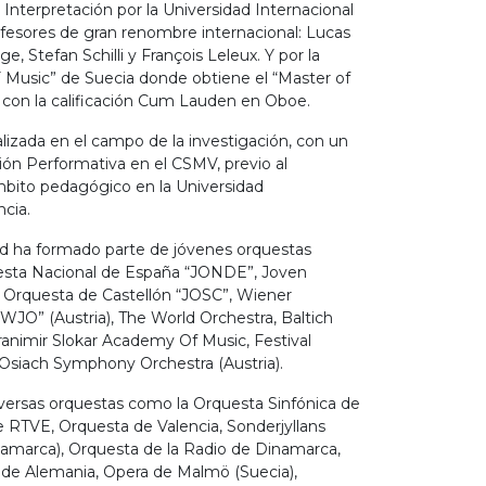
 Interpretación por la Universidad Internacional
ofesores de gran renombre internacional: Lucas
, Stefan Schilli y François Leleux. Y por la
usic” de Suecia donde obtiene el “Master of
 con la calificación Cum Lauden en Oboe.
lizada en el campo de la investigación, con un
ión Performativa en el CSMV, previo al
mbito pedagógico en la Universidad
ncia.
 ha formado parte de jóvenes orquestas
esta Nacional de España “JONDE”, Joven
 Orquesta de Castellón “JOSC”, Wiener
WJO” (Austria), The World Orchestra, Baltich
ranimir Slokar Academy Of Music, Festival
, Osiach Symphony Orchestra (Austria).
versas orquestas como la Orquesta Sinfónica de
 RTVE, Orquesta de Valencia, Sonderjyllans
amarca), Orquesta de la Radio de Dinamarca,
 de Alemania, Opera de Malmö (Suecia),