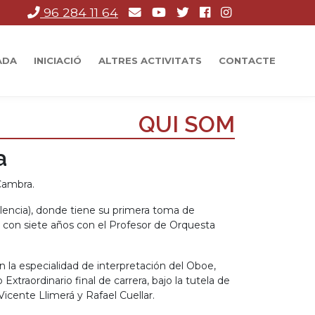
96 284 11 64
ADA
INICIACIÓ
ALTRES ACTIVITATS
CONTACTE
QUI SOM
a
Cambra.
alencia), donde tiene su primera toma de
 con siete años con el Profesor de Orquesta
en la especialidad de interpretación del Oboe,
xtraordinario final de carrera, bajo la tutela de
Vicente Llimerá y Rafael Cuellar.