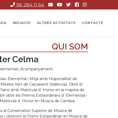
96 284 11 64
ADA
INICIACIÓ
ALTRES ACTIVITATS
CONTACTE
QUI SOM
ter Celma
plementari, Acompanyament
Grau Elemental i Mitjà amb l’especialitat de
 Mestre Vert de Carcaixent (València). Obté el
e Piano amb Matrícula d´Honor en la majoria de
bé obté els Premis Extraordinaris d´Elemental i
la Matrícula d´Honor en Música de Cambra.
a al Conservatori Superior de Música de
o i obtenint el Premi Extraordinari en Música de