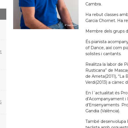
Cambra.
Ha rebut classes amb
Garcia Chornet. Ha re
Membre dels grups de 
És pianista acompany
of Dance, així com p
t
solistes i cantants.
Realitza la labor de 
Rusticana” de Mascagn
de Arrieta(2011), “La
Verdi(2013) a càrrec 
En l´actualitat és P
d’Acompanyament i P
S
d’Ensenyaments Profe
Gandia (València).
També desenvolupa la
teclista amb orquestr