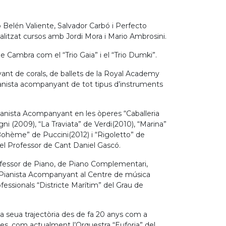
 Belén Valiente, Salvador Carbó i Perfecto
alitzat cursos amb Jordi Mora i Mario Ambrosini.
Cambra com el “Trio Gaia” i el “Trio Dumki”.
ant de corals, de ballets de la Royal Academy
ianista acompanyant de tot tipus d’instruments
Pianista Acompanyant en les òperes “Caballeria
i (2009), “La Traviata” de Verdi(2010), “Marina”
 Bohème” de Puccini(2012) i “Rigoletto” de
del Professor de Cant Daniel Gascó.
rofessor de Piano, de Piano Complementari,
ianista Acompanyant al Centre de música
ssionals “Districte Marítim” del Grau de
 seua trajectòria des de fa 20 anys com a
es, com actualment l’Orquestra “Euforia” del