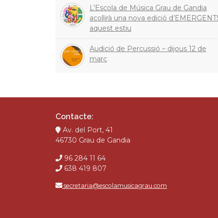
L’Escola de Música Grau de Gandia
acollirà una nova edició d’EMERGENT
aquest estiu
Audició de Percussió – dijous 12 de
març
Contacte:
Av. del Port, 41
46730 Grau de Gandia
96 284 11 64
638 419 807
secretaria@escolamusicagrau.com