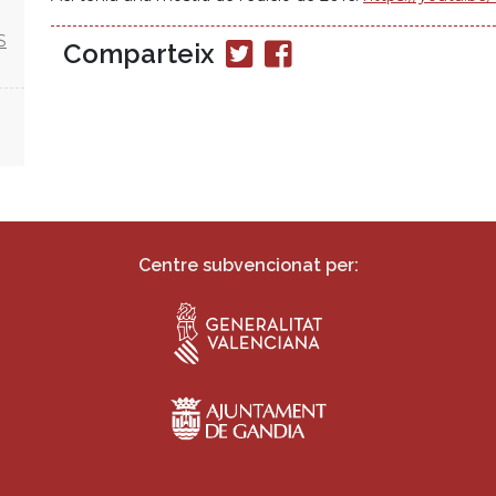
S
Comparteix
Compartir
Compartir
en
en
Twitter
Facebook
Centre subvencionat per: