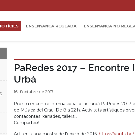
NOTÍCIES
ENSENYANÇA REGLADA
ENSENYANÇA NO REGL
PaRedes 2017 – Encontre I
Urbà
16 d'octubre de 2017
t
Pròxim encontre internacional d’ art urbà PaRedes 2017 el
de Música del Grau. De 8 a 22 h. Activitats artístiques divers
contacontes, xerrades, tallers…
Comparteix!
Ací teniu una mostra de l’edició de 2016:
https://youtu.b