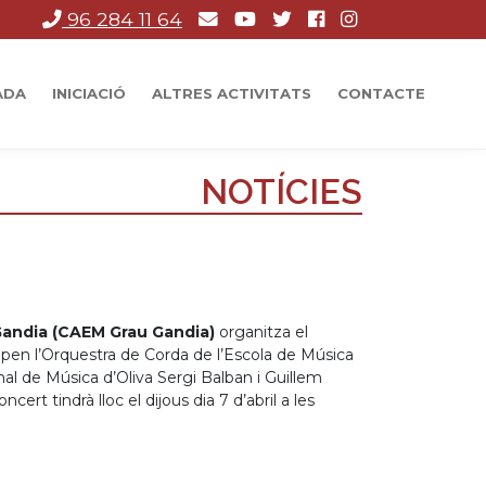
96 284 11 64
ADA
INICIACIÓ
ALTRES ACTIVITATS
CONTACTE
NOTÍCIES
 Gandia (CAEM Grau Gandia)
organitza el
cipen l’Orquestra de Corda de l’Escola de Música
nal de Música d’Oliva Sergi Balban i Guillem
ert tindrà lloc el dijous dia 7 d’abril a les