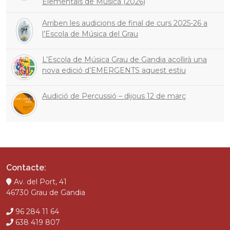
Elementals de Música (2026)
Arriben les audicions de final de curs 2025-26 a
l’Escola de Música del Grau
L’Escola de Música Grau de Gandia acollirà una
nova edició d’EMERGENTS aquest estiu
Audició de Percussió – dijous 12 de març
Contacte:
Av. del Port, 41
46730 Grau de Gandia
96 284 11 64
638 419 807