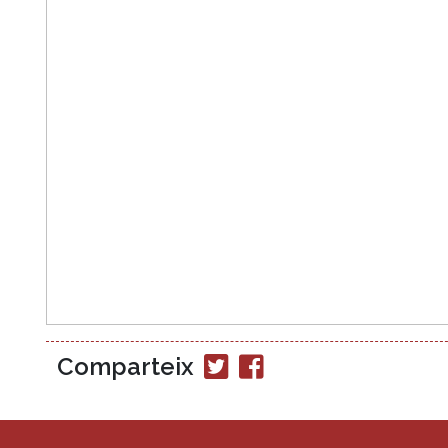
Comparteix
Compartir
Compartir
en
en
Twitter
Facebook