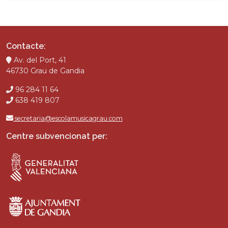
Contacte:
Av. del Port, 41
46730 Grau de Gandia
96 284 11 64
638 419 807
secretaria@escolamusicagrau.com
Centre subvencionat per: