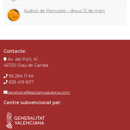
Audició de Percussió – dijous 12 de març
Contacte:
Av. del Port, 41
46730 Grau de Gandia
96 284 11 64
638 419 807
secretaria@escolamusicagrau.com
Centre subvencionat per: