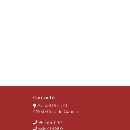
Contacte:
Av. del Port, 41
46730 Grau de Gandia
96 284 11 64
638 419 807