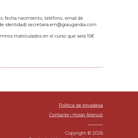
s, fecha nacimiento, teléfono, email de
de identidad)
secretaria.em@graugandia.com
umnos matriculados en el curso que será 15€
Política de privadesa
Contacte i Horari Atenció
Copyright © 2026