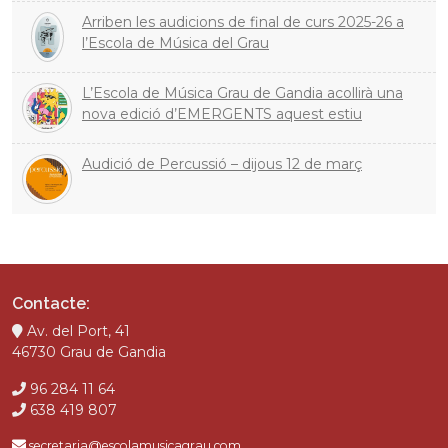
Arriben les audicions de final de curs 2025-26 a
l’Escola de Música del Grau
L’Escola de Música Grau de Gandia acollirà una
nova edició d’EMERGENTS aquest estiu
Audició de Percussió – dijous 12 de març
Contacte:
Av. del Port, 41
46730 Grau de Gandia
96 284 11 64
638 419 807
secretaria@escolamusicagrau.com