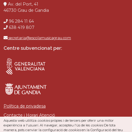
Av. del Port, 41
46730 Grau de Gandia
96 284 11 64
638 419 807
secretaria@escolamusicagrau.com
Centre subvencionat per:
Política de privadesa
Contacte i Horari Atenció
Aquesta web utilitza
cookies
pròpies i de tercers per oferir una millor
experiència a l'usuari. Al navegar, accepteu l'ús de les
cookies
De tota
manera, pots canviar la configuració de
cookies
en la Configuració del teu