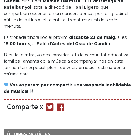
Gandia
, dirigit per
Mamen Bautista
, i
El Cor Batega de
Rafelbunyol
, sota la direcció de
Toni Ligero
, que
compartiran escenari en un concert pensat per fer gaudir el
públic de la il·lusió, el talent i el treball musical dels més
menuts.
La trobada tindrà lloc el pròxim
dissabte 23 de maig
, a les
18.00 hores
, al
Saló d’Actes del Grau de Gandia
.
Des del centre, volem convidar tota la comunitat educativa,
famílies i amants de la música a acompanyar-nos en esta
jornada tan especial, plena de veus, emoció i estima per la
música coral.
Vos esperem per compartir una vesprada inoblidable
de música!
Comparteix
Compartir
Compartir
en
en
Twitter
Facebook
ÚLTIMES NOTÍCIES